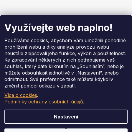
Blog
Využívejte web naplno!
Brune B200: Konec alergií a suchého vzduchu v
kanceláři i doma
Používáme cookies, abychom Vám umožnili pohodlné
prohlížení webu a díky analýze provozu webu
20.4.2026
neustále zlepšovali jeho funkce, výkon a použitelnost.
Adsorpční odvlhčování – Kdy je lepší než
Ke zpracování některých z nich potřebujeme váš
kondenzační
souhlas, který dáte kliknutím na „Souhlasím“, nebo je
4.3.2026
můžete odsouhlasit jednotlivě v „Nastavení“, anebo
Připravte svůj provoz na extrémní počasí
odmítnout. Své preference také můžete kdykoliv
4.2.2026
změnit pomocí odkazu v zápatí.
Více o cookies
.
Podmínky ochrany osobních údajů
.
Vytvořil Shoptet
Copyright 2026
Perfektum - Shop Online
. Všechna práva
vyhrazena.
Upravit nastavení cookies
Nastavení
Podle zákona o evidenci tržeb je prodávající povinen vystavit kupujícímu účtenku. Zároveň
je povinen zaevidovat přijatou tržbu u správce daně online; v případě technického výpadku