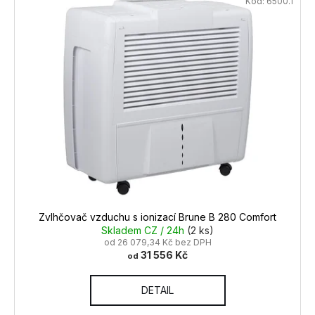
Kód:
6500.1
Zvlhčovač vzduchu s ionizací Brune B 280 Comfort
Skladem CZ / 24h
(2 ks)
od 26 079,34 Kč bez DPH
31 556 Kč
od
DETAIL