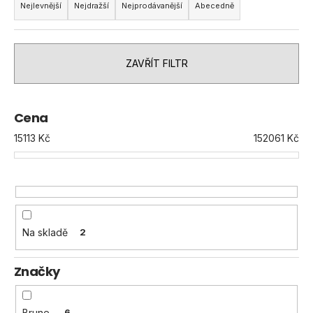
a
Nejlevnější
Nejdražší
Nejprodávanější
Abecedně
z
e
n
ZAVŘÍT FILTR
í
p
r
Cena
o
15113
Kč
152061
Kč
d
u
k
t
ů
Na skladě
2
Značky
Brune
6