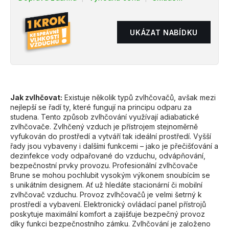
a
j
UKÁZAT NABÍDKU
í
t
?
Jak zvlhčovat:
Existuje několik typů zvlhčovačů, avšak mezi
nejlepší se řadí ty, které fungují na principu odparu za
studena. Tento způsob zvlhčování využívají adiabatické
HLEDAT
zvlhčovače. Zvlhčený vzduch je přístrojem stejnoměrně
vyfukován do prostředí a vytváří tak ideální prostředí. Vyšší
řady jsou vybaveny i dalšími funkcemi – jako je přečišťování a
dezinfekce vody odpařované do vzduchu, odvápňování,
D
bezpečnostní prvky provozu. Profesionální zvlhčovače
o
Brune se mohou pochlubit vysokým výkonem snoubícím se
p
s unikátním designem. Ať už hledáte stacionární či mobilní
o
zvlhčovač vzduchu. Provoz zvlhčovačů je velmi šetrný k
prostředí a vybavení. Elektronický ovládací panel přístrojů
r
poskytuje maximální komfort a zajišťuje bezpečný provoz
u
díky funkci bezpečnostního zámku. Zvlhčování je založeno