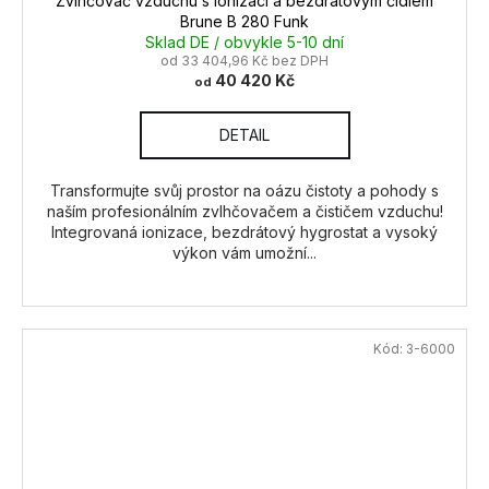
Zvlhčovač vzduchu s ionizací a bezdrátovým čidlem
Brune B 280 Funk
Sklad DE / obvykle 5-10 dní
od 33 404,96 Kč bez DPH
40 420 Kč
od
DETAIL
Transformujte svůj prostor na oázu čistoty a pohody s
naším profesionálním zvlhčovačem a čističem vzduchu!
Integrovaná ionizace, bezdrátový hygrostat a vysoký
výkon vám umožní...
Kód:
3-6000