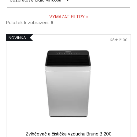
VYMAZAT FILTRY
Položek k zobrazení:
6
V
NOVINKA
Kód:
2100
ý
p
i
s
p
r
o
d
u
k
t
ů
Zvlhčovač a čistička vzduchu Brune B 200