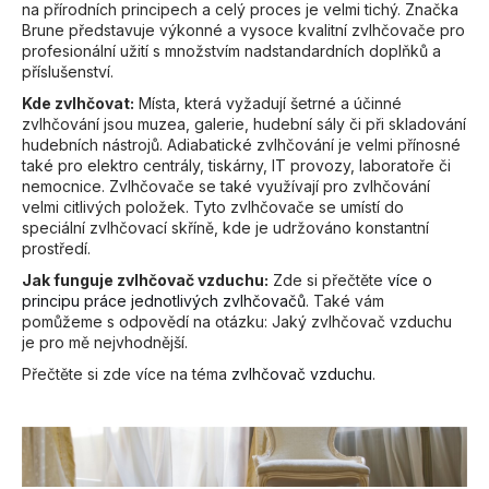
č
na přírodních principech a celý proces je velmi tichý. Značka
u
Brune představuje výkonné a vysoce kvalitní zvlhčovače pro
j
profesionální užití s množstvím nadstandardních doplňků a
e
příslušenství.
m
Kde zvlhčovat:
Místa, která vyžadují šetrné a účinné
e
zvlhčování jsou muzea, galerie, hudební sály či při skladování
hudebních nástrojů. Adiabatické zvlhčování je velmi přínosné
také pro elektro centrály, tiskárny, IT provozy, laboratoře či
STAVEBNÍ
nemocnice. Zvlhčovače se také využívají pro zvlhčování
A
velmi citlivých položek. Tyto zvlhčovače se umístí do
PRŮMYSLOVÝ
speciální zvlhčovací skříně, kde je udržováno konstantní
ODVLHČOVAČ
prostředí.
DANTHERM
AD
Jak funguje zvlhčovač vzduchu:
Zde si přečtěte
více o
935S
principu práce jednotlivých zvlhčovačů
. Také vám
+
pomůžeme s odpovědí na otázku: Jaký zvlhčovač vzduchu
OKAMŽITÝ
je pro mě nejvhodnější.
⟲
CASHBACK
Přečtěte si zde více na téma
zvlhčovač vzduchu
.
77
100
Kč