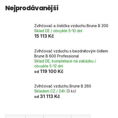
Nejprodávanější
Zvlhčovač a čistička vzduchu Brune B 200
Sklad DE / obvykle 5-10 dní
15 113 Kč
Zvlhčovač vzduchu s bezdrátovým čidlem
Brune B 600 Professional
Sklad DE, kompletace na zakázku /
obvykle 5-12 dní
119 100 Kč
od
Zvlhčovač vzduchu Brune B 260
Skladem CZ / 24h
(3 ks)
31 113 Kč
od
Ř