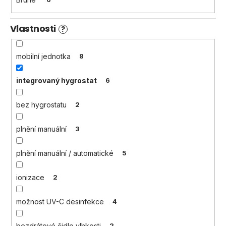
Vlastnosti
?
mobilní jednotka
8
integrovaný hygrostat
6
bez hygrostatu
2
plnění manuální
3
plnění manuální / automatické
5
ionizace
2
možnost UV-C desinfekce
4
bezdrátové čidlo vlhkosti
2