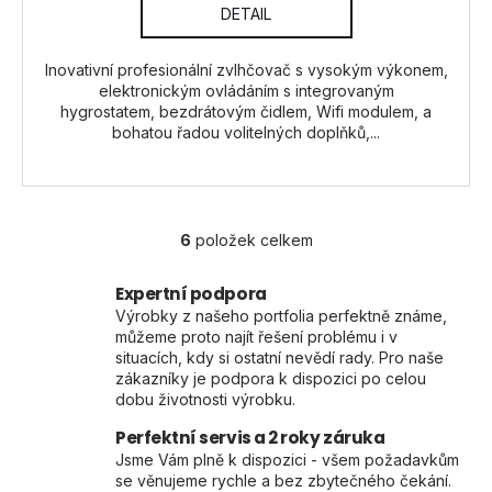
DETAIL
Inovativní profesionální zvlhčovač s vysokým výkonem,
elektronickým ovládáním s integrovaným
hygrostatem, bezdrátovým čidlem, Wifi modulem, a
bohatou řadou volitelných doplňků,...
6
položek celkem
O
v
Expertní podpora
l
Výrobky z našeho portfolia perfektně známe,
á
můžeme proto najít řešení problému i v
d
situacích, kdy si ostatní nevědí rady. Pro naše
a
zákazníky je podpora k dispozici po celou
c
dobu životnosti výrobku.
í
Perfektní servis a 2 roky záruka
p
Jsme Vám plně k dispozici - všem požadavkům
r
se věnujeme rychle a bez zbytečného čekání.