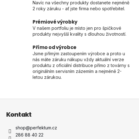
v
Navíc na všechny produkty dostanete nejméně
k
2 roky záruku - ať jste firma nebo spotřebitel.
y
v
Prémiové výrobky
ý
V našem portfoliu je místo jen pro špičkové
p
produkty nejvyšší kvality s dlouhou životností.
i
s
Přímo od výrobce
u
Jsme přímým zastoupením výrobce a proto u
nás máte záruku nákupu vždy aktuální verze
produktu z oficiální distribuce přímo z továrny s
originálním servisním zázemím a nejméně 2-
letou zárukou.
Z
á
Kontakt
p
a
shop
@
perfektum.cz
t
286 88 40 22