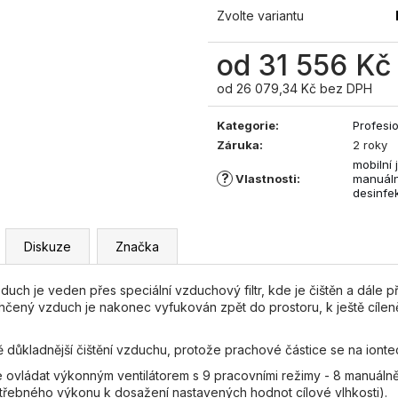
Zvolte variantu
od
31 556 Kč
od
26 079,34 Kč
bez DPH
Měrná
cena:
Kategorie
:
Profesi
Záruka
:
2 roky
mobilní 
?
Vlastnosti
:
manuáln
desinfe
Diskuze
Značka
duch je veden přes speciální vzduchový filtr, kde je čištěn a dále
ný vzduch je nakonec vyfukován zpět do prostoru, k ještě cílenějš
ě důkladnější čištění vzduchu, protože prachové částice se na iontech
e ovládat výkonným ventilátorem s 9 pracovními režimy - 8 manuálně
otřebného výkonu k dosažení nastavených hodnot cílové vlhkosti).