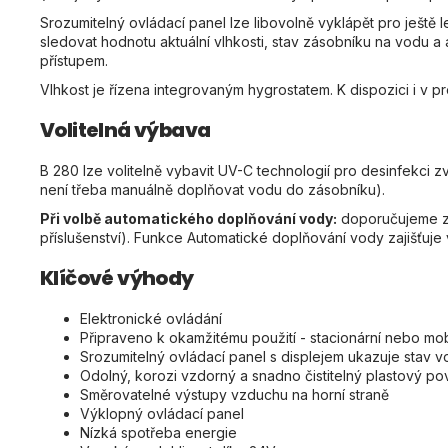
Srozumitelný ovládací panel lze libovolně vyklápět pro ještě le
sledovat hodnotu aktuální vlhkosti, stav zásobníku na vodu 
přístupem.
Vlhkost je řízena integrovaným hygrostatem. K dispozici i v
Volitelná výbava
B 280 lze volitelně vybavit UV-C technologií pro desinfekci zv
není třeba manuálně doplňovat vodu do zásobníku).
Při volbě automatického doplňování vody:
doporučujeme z 
příslušenství). Funkce Automatické doplňování vody zajišťuje
Klíčové výhody
Elektronické ovládání
Připraveno k okamžitému použití - stacionární nebo mobi
Srozumitelný ovládací panel s displejem ukazuje stav vo
Odolný, korozi vzdorný a snadno čistitelný plastový po
Směrovatelné výstupy vzduchu na horní straně
Výklopný ovládací panel
Nízká spotřeba energie