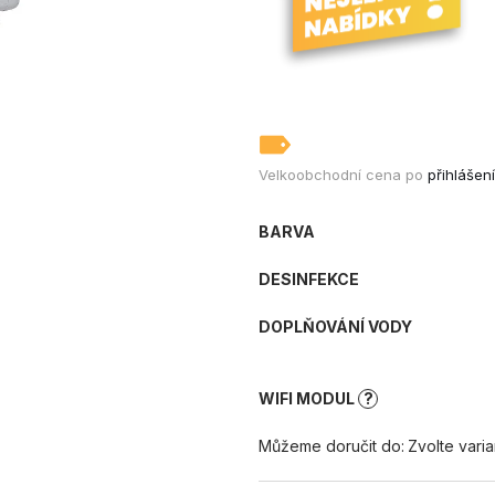
STAVEBNÍ A PRŮMYSLOVÝ
STAVEBNÍ A 
ODVLHČOVAČ DANTHERM AD 995
ODVLHČOVAČ 
+ OKAMŽITÝ ⟲ CASHBACK
+ OKAMŽITÝ 
123 100 Kč
101 800 Kč
Velkoobchodní cena po
přihlášení
BARVA
DESINFEKCE
DOPLŇOVÁNÍ VODY
WIFI MODUL
?
Můžeme doručit do:
Zvolte varia