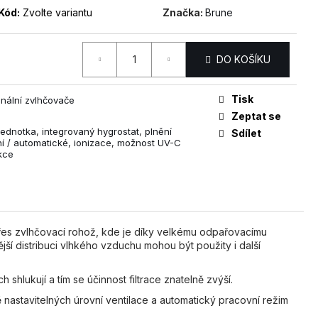
Kód:
Zvolte variantu
Značka:
Brune
DO KOŠÍKU
Tisk
onální zvlhčovače
Zeptat se
jednotka
,
integrovaný hygrostat
,
plnění
Sdílet
í / automatické
,
ionizace
,
možnost UV-C
kce
 přes zvlhčovací rohož, kde je díky velkému odpařovacímu
í distribuci vlhkého vzduchu mohou být použity i další
 shlukují a tím se účinnost filtrace znatelně zvýší.
 nastavitelných úrovní ventilace a automatický pracovní režim