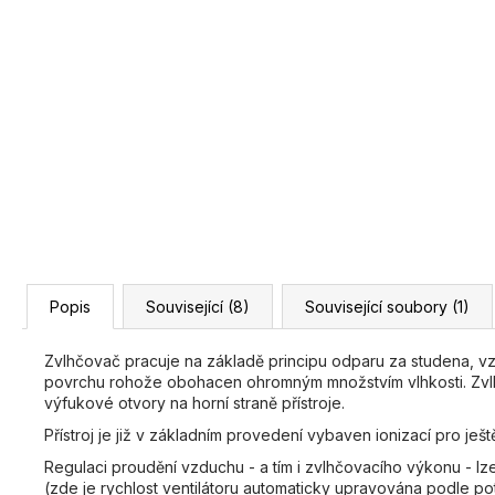
Popis
Související (8)
Související soubory (1)
Zvlhčovač pracuje na základě principu odparu za studena, vz
povrchu rohože obohacen ohromným množstvím vlhkosti. Zvlhče
výfukové otvory na horní straně přístroje.
Přístroj je již v základním provedení vybaven ionizací pro ješt
Regulaci proudění vzduchu - a tím i zvlhčovacího výkonu - lz
(zde je rychlost ventilátoru automaticky upravována podle p