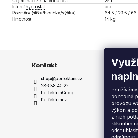
Objem nádrže na vodu cca
25 l
Interní
hygrostat
ano
Rozměry (šířka/hloubka/výška)
64,5 / 29,5 / 66
Hmotnost
14 kg
Z
Využí
á
Kontakt
Info
p
napln
a
shop
@
perfektum.cz
Dopr
t
286 88 40 22
Dodá
Používáme 
í
PerfektumGroup
Garan
pohodlné p
Perfektumcz
Servi
provozu we
Vše 
výkon a po
Obch
z nich potř
Zpět
kliknutím n
elekt
odsouhlasit
Konta
odmítnout.