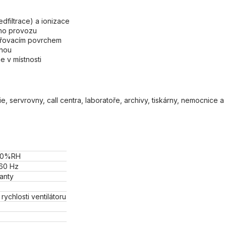
edfiltrace) a ionizace
ého provozu
ařovacím povrchem
ěnou
e v místnosti
 servrovny, call centra, laboratoře, archivy, tiskárny, nemocnice a 
C/20%RH
-60 Hz
anty
rychlosti ventilátoru