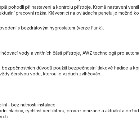
pší pohodlí při nastavení a kontrolu přístroje. Kromě nastavení ventil
a aktuální pracovní režim. Klávesnici na ovládacím panelu je možné
 provedení s bezdrátovým hygrostatem (verze Funk).
lhčovací vody a vnitřních částí přístroje, AWZ technologií pro autom
bezpečnostních důvodů použití bezpečnostní tlakové hadice a kont
 vždy čerstvou vodu, kterou je vzduch zvlhčován.
lní - bez nutnosti instalace
dní hladiny, rychlost ventilátoru, provoz ionizace a aktuální a pož
vrch