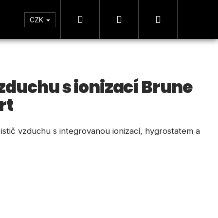
Hledat
Přihlášení
Nákupní
tická zóna
Měření
CZK
košík
zduchu s ionizací Brune
rt
istič vzduchu s integrovanou ionizací, hygrostatem a
Následující