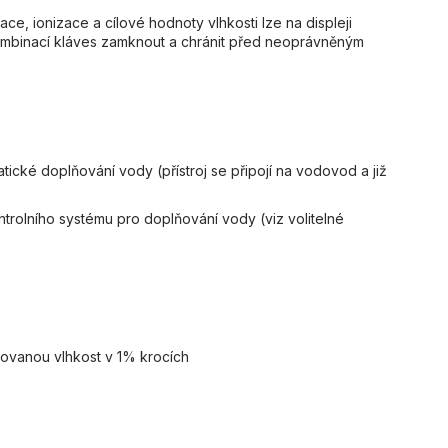
ace, ionizace a cílové hodnoty vlhkosti lze na displeji
 kombinací kláves zamknout a chránit před neoprávněným
atické doplňování vody (přístroj se připojí na vodovod a již
rolního systému pro doplňování vody (viz volitelné
adovanou vlhkost v 1% krocích