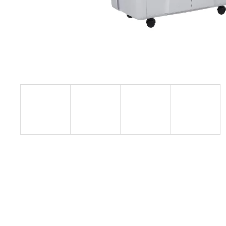
BEZPEČNOSTNÍ SBĚRNÁ NÁDOBA
S ČIDLEM, LAK ŠEDÁ
7 973 Kč