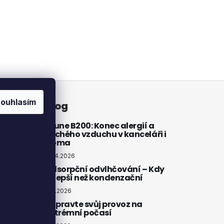
ouhlasím
atby
Blog
Brune B200: Konec alergií a
suchého vzduchu v kanceláři i
doma
20.4.2026
Adsorpční odvlhčování – Kdy
je lepší než kondenzační
4.3.2026
Připravte svůj provoz na
extrémní počasí