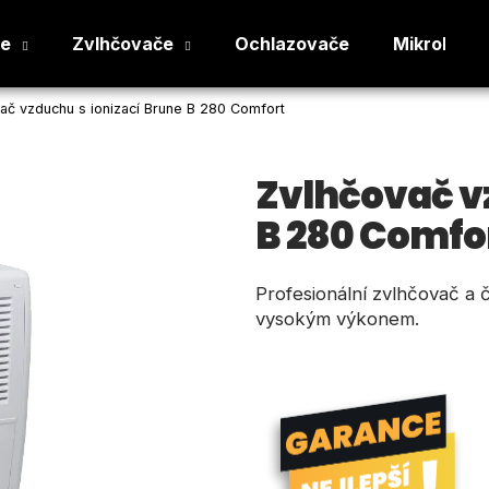
če
Zvlhčovače
Ochlazovače
Mikroklima
ač vzduchu s ionizací Brune B 280 Comfort
Co potřebujete najít?
Zvlhčovač v
HLEDAT
B 280 Comfo
Profesionální zvlhčovač a č
Doporučujeme
vysokým výkonem.