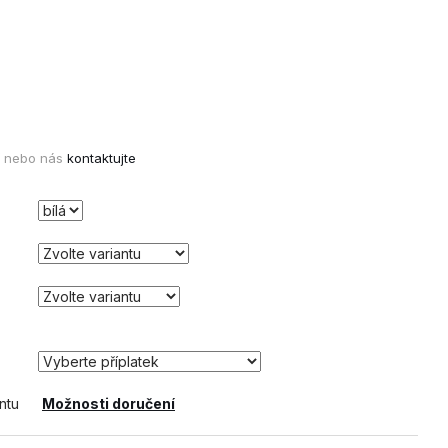
PRŮMYSLOVÝ
DANTHERM AD 975
⟲ CASHBACK
nebo nás
kontaktujte
ntu
Možnosti doručení