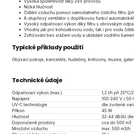
Vysoká spolehlivost díky 24V provozu
Nízká hlučnost
Čištění vzduchu pomocí samostatného čistícího filtru (př
8-stupňový ventilátor s doplňkovou funkcí automatick
Vysoký odpařovací výkon díky filtru s obrovským odp
Vhodný jak pro kohoutkovou vodu, tak i pro vodu čišt
Zvlhčování bez srážení vody a ukládání vodního kamen
Typické příklady použití
Obývací pokoje, kanceláře, hudebny, knihovny, muzea, galerie,
Technické údaje
Odpařovací výkon (max.)
1,2 l/h při 25°
Napájení
100-240 V / 50
UV-C technologie
dle zvolené vari
Příkon
45 W
Hlučnost
32-44 dB(A) dle 
Doporučené prostory
cca do 500 m3
Množství vzduchu
max. 500 m3/h