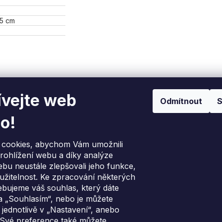
,5 cm
vejte web
Odmítnout
S
rmace pro vás
Přijímáme online pl
o!
ava a platba
vka na Slovensko
cookies, abychom Vám umožnili
ce nejlepší nabídky
rohlížení webu a díky analýze
s, náhradní díly a podpora
bu neustále zlepšovali jeho funkce,
o nákupu
užitelnost. Ke zpracování některých
odní podmínky
ebujeme váš souhlas, který dáte
ný odběr použitého
a „Souhlasím“, nebo je můžete
rozařízení
 jednotlivě v „Nastavení“, anebo
kt
 Své preference také můžete