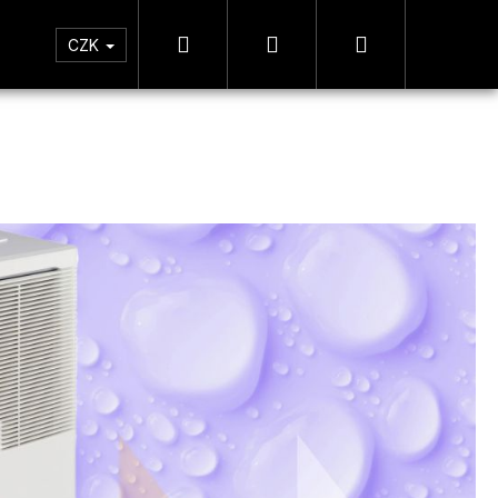
Hledat
Přihlášení
Nákupní
tická zóna
Měření
CZK
košík
Následující