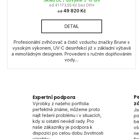
od 41 173,55 Kč bez DPH
49 820 Kč
od
DETAIL
Profesionální zvlhčovač a čistič vzduchu značky Brune s
vysokým výkonem, UV-C desinfekcí již v základní výbavě
a mimořádným designem. Provedení s ručním doplňováním
vody....
Pe
Expertní podpora
z
Výrobky z našeho portfolia
perfektně známe, můžeme proto
Js
najít řešení problému i v situacích,
po
kdy si ostatní nevědí rady. Pro
be
naše zákazníky je podpora k
vš
dispozici po celou dobu životnosti
ne
výrobku.