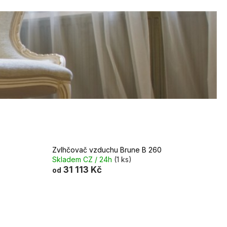
Zvlhčovač vzduchu Brune B 260
Skladem CZ / 24h
(1 ks)
31 113 Kč
od