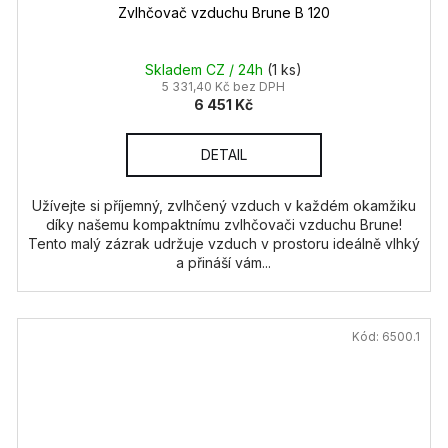
Zvlhčovač vzduchu Brune B 120
Skladem CZ / 24h
(1 ks)
5 331,40 Kč bez DPH
6 451 Kč
DETAIL
Užívejte si příjemný, zvlhčený vzduch v každém okamžiku
díky našemu kompaktnímu zvlhčovači vzduchu Brune!
Tento malý zázrak udržuje vzduch v prostoru ideálně vlhký
a přináší vám...
Kód:
6500.1