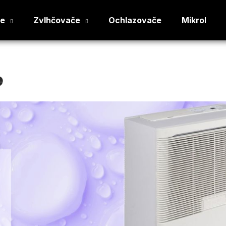
če
Zvlhčovače
Ochlazovače
Mikroklima
Co potřebujete najít?
e
HLEDAT
Doporučujeme