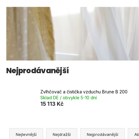
Nejprodávanější
Zvlhčovač a čistička vzduchu Brune B 200
Sklad DE / obvykle 5-10 dní
15 113 Kč
Ř
a
Nejlevnější
Nejdražší
Nejprodávanější
A