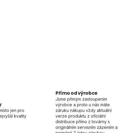
Přímo od výrobce
Jsme přímým zastoupením
y
výrobce a proto u nás máte
místo jen pro
záruku nákupu vždy aktuální
jvyšší kvality
verze produktu z oficiální
distribuce přímo z továrny s
originálním servisním zázemím a
nejméně 2-letou zárukou.