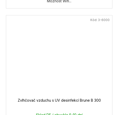
Možnost Wifi...
Kód:
3-6000
Zvlhčovač vzduchu s UV desinfekcí Brune B 300
Sklad DE / obvykle 5-10 dní