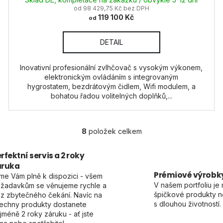
od 98 429,75 Kč bez DPH
119 100 Kč
od
DETAIL
Inovativní profesionální zvlhčovač s vysokým výkonem,
elektronickým ovládáním s integrovaným
hygrostatem, bezdrátovým čidlem, Wifi modulem, a
bohatou řadou volitelných doplňků,...
8
položek celkem
O
v
rfektní servis a 2 roky
l
áruka
á
Prémiové výrobk
me Vám plně k dispozici - všem
d
V našem portfoliu je 
žadavkům se věnujeme rychle a
a
špičkové produkty ne
z zbytečného čekání. Navíc na
c
s dlouhou životností.
echny produkty dostanete
í
jméně 2 roky záruku - ať jste