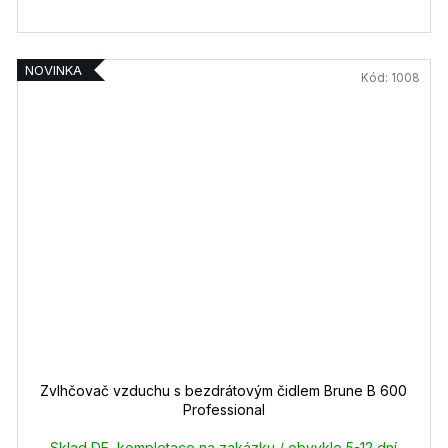
NOVINKA
Kód:
1008
Zvlhčovač vzduchu s bezdrátovým čidlem Brune B 600
Professional
Sklad DE, kompletace na zakázku / obvykle 5-12 dní