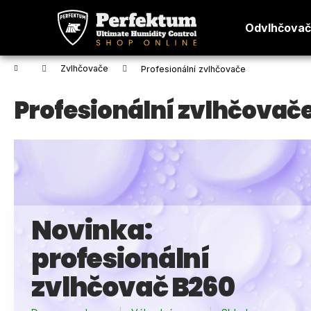
K
Přejít
na
o
Odvlhčova
obsah
Zpět
Zpět
š
do
do
í
Domů
Zvlhčovače
Profesionální zvlhčovače
k
obchodu
obchodu
Profesionální zvlhčovač
Novinka:
profesionální
zvlhčovač B260