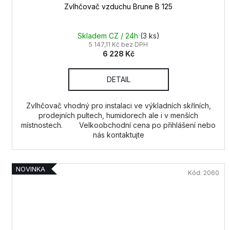
Zvlhčovač vzduchu Brune B 125
Skladem CZ / 24h
(3 ks)
5 147,11 Kč bez DPH
6 228 Kč
DETAIL
Zvlhčovač vhodný pro instalaci ve výkladních skříních,
prodejních pultech, humidorech ale i v menších
místnostech. Velkoobchodní cena po přihlášení nebo
nás kontaktujte
NOVINKA
Kód:
2060