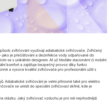
PRŮMYSLOVÝ
DANTHERM AD 975
⟲ CASHBACK
o způsob zvlhčování využívají adiabatické zvlhčovače. Zvlhčený
mi – jako je přečišťování a dezinfekce vody odpařované do
 se s unikátním designem. Ať už hledáte stacionární či mobilní
ální komfort a zajišťuje bezpečný provoz díky funkci
nné a vysoce kvalitní zvlhčovače pro profesionální užití s
jů. Adiabatické zvlhčování je velmi přínosné také pro elektro
lhčovače se umístí do speciální zvlhčovací skříně, kde je
 otázku: Jaký zvlhčovač vzduchu je pro mě nejvhodnější.