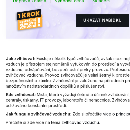
Doprava zdarma
|
Výhodná cena
|
Skladem
BEZPEČNOSTNÍ SBĚRNÁ NÁDOBA
S ČIDLEM, LAK ŠEDÁ
7 973 Kč
UKÁZAT NABÍDKU
Jak zvlhčovat:
Existuje několik typů zvlhčovačů, avšak mezi nej
vzduch je přístrojem stejnoměrně vyfukován do prostředí a vytvá
vzduchu, odvápňování, bezpečnostní prvky provozu. Profesionál
zvlhčovač vzduchu. Provoz zvlhčovačů je velmi šetrný k prostřed
bezpečnostního zámku. Zvlhčování je založeno na přírodních prin
množstvím nadstandardních doplňků a příslušenství.
Kde zvlhčovat:
Místa, která vyžadují šetrné a účinné zvlhčování 
centrály, tiskárny, IT provozy, laboratoře či nemocnice. Zvlhčova
udržováno konstantní prostředí.
Jak funguje zvlhčovač vzduchu:
Zde si přečtěte
více o princi
Přečtěte si zde více na téma
zvlhčovač vzduchu
.