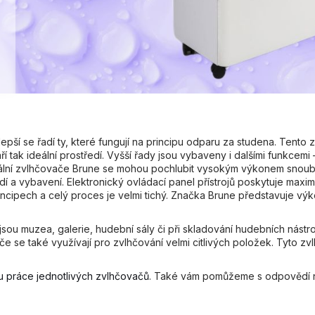
STAVEBNÍ A PRŮMYSLOVÝ
STAVEBNÍ A 
ODVLHČOVAČ DANTHERM AD 995
ODVLHČOVAČ 
+ OKAMŽITÝ ⟲ CASHBACK
+ OKAMŽITÝ 
123 100 Kč
101 800 Kč
lepší se řadí ty, které fungují na principu odparu za studena. Tent
ří tak ideální prostředí. Vyšší řady jsou vybaveny i dalšími funkce
ní zvlhčovače Brune se mohou pochlubit vysokým výkonem snoubícím
í a vybavení. Elektronický ovládací panel přístrojů poskytuje maxim
cipech a celý proces je velmi tichý. Značka Brune představuje výko
jsou muzea, galerie, hudební sály či při skladování hudebních nástro
če se také využívají pro zvlhčování velmi citlivých položek. Tyto zv
pu práce jednotlivých zvlhčovačů
. Také vám pomůžeme s odpovědí na