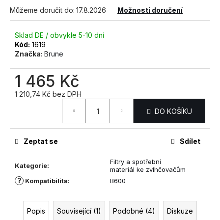
č
Můžeme doručit do:
17.8.2026
Možnosti doručení
u
j
e
Sklad DE / obvykle 5-10 dní
m
Kód:
1619
e
Značka:
Brune
1 465 Kč
STAVEBNÍ
A
1 210,74 Kč bez DPH
PRŮMYSLOVÝ
Měrná
ODVLHČOVAČ
DO KOŠÍKU
cena:
DANTHERM
AD
975
Zeptat se
Sdílet
+
OKAMŽITÝ
⟲
Filtry a spotřební
Kategorie
:
CASHBACK
materiál ke zvlhčovačům
?
101
Kompatibilita
:
B600
800
Kč
Popis
Související (1)
Podobné (4)
Diskuze