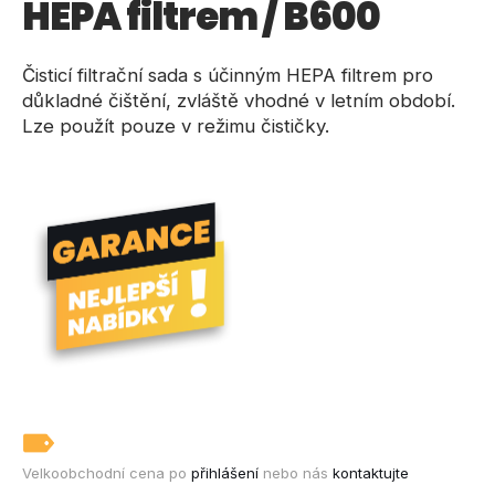
HEPA filtrem / B600
a
j
Čisticí filtrační sada s účinným HEPA filtrem pro
í
důkladné čištění, zvláště vhodné v letním období.
t
Lze použít pouze v režimu čističky.
?
HLEDAT
D
o
p
o
r
u
Velkoobchodní cena po
přihlášení
nebo nás
kontaktujte