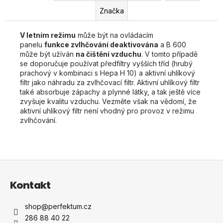
Značka
V letním režimu
může být na ovládacím
panelu
funkce zvlhčování deaktivována
a B 600
může být užíván
na čištění vzduchu
. V tomto případě
se doporučuje používat předfiltry vyšších tříd (hrubý
prachový v kombinaci s Hepa H 10) a aktivní uhlíkový
filtr jako náhradu za zvlhčovací filtr. Aktivní uhlíkový filtr
také absorbuje zápachy a plynné látky, a tak ještě více
zvyšuje kvalitu vzduchu. Vezměte však na vědomí, že
aktivní uhlíkový filtr není vhodný pro provoz v režimu
zvlhčování.
Z
á
Kontakt
p
a
shop
@
perfektum.cz
t
286 88 40 22