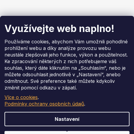
Blog
Využívejte web naplno!
Brune B200: Konec alergií a suchého vzduchu v
Používáme cookies, abychom Vám umožnili pohodlné
kanceláři i doma
prohlížení webu a díky analýze provozu webu
20.4.2026
neustále zlepšovali jeho funkce, výkon a použitelnost.
Adsorpční odvlhčování – Kdy je lepší než
Ke zpracování některých z nich potřebujeme váš
kondenzační
souhlas, který dáte kliknutím na „Souhlasím“, nebo je
4.3.2026
můžete odsouhlasit jednotlivě v „Nastavení“, anebo
Připravte svůj provoz na extrémní počasí
odmítnout. Své preference také můžete kdykoliv
4.2.2026
změnit pomocí odkazu v zápatí.
Více o cookies
.
Podmínky ochrany osobních údajů
.
Vytvořil Shoptet
Copyright 2026
Perfektum - Shop Online
. Všechna práva
Nastavení
vyhrazena.
Upravit nastavení cookies
Podle zákona o evidenci tržeb je prodávající povinen vystavit kupujícímu účtenku. Zároveň
je povinen zaevidovat přijatou tržbu u správce daně online; v případě technického výpadku