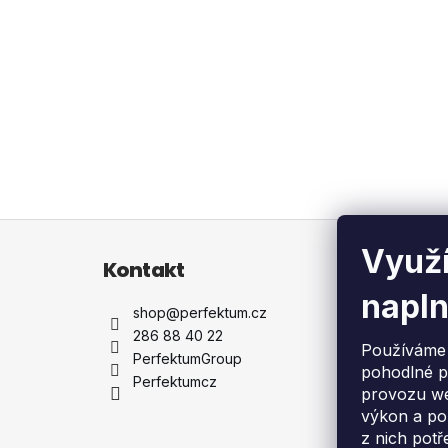
BEZPEČNOSTNÍ SBĚRNÁ NÁDOBA
S ČIDLEM, LAK ŠEDÁ
7 973 Kč
Z
á
Využí
Kontakt
Info
p
napln
a
shop
@
perfektum.cz
Dopr
t
286 88 40 22
Dodá
Používáme 
í
PerfektumGroup
Garan
pohodlné p
Perfektumcz
Servi
provozu we
Vše 
výkon a po
Obch
z nich potř