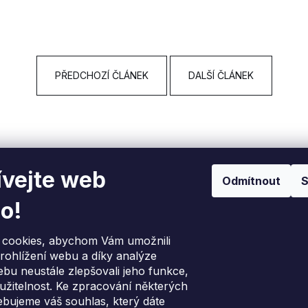
STAVEBNÍ A PRŮMYSLOVÝ
STAVEBNÍ A 
ODVLHČOVAČ DANTHERM AD 995
ODVLHČOVAČ 
+ OKAMŽITÝ ⟲ CASHBACK
+ OKAMŽITÝ 
123 100 Kč
101 800 Kč
PŘEDCHOZÍ ČLÁNEK
DALŠÍ ČLÁNEK
vejte web
Odmítnout
S
rmace pro vás
Přijímáme online pl
o!
ava a platba
vka na Slovensko
cookies, abychom Vám umožnili
ce nejlepší nabídky
rohlížení webu a díky analýze
s, náhradní díly a podpora
bu neustále zlepšovali jeho funkce,
o nákupu
užitelnost. Ke zpracování některých
odní podmínky
ebujeme váš souhlas, který dáte