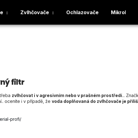
če
Zvlhčovače
Ochlazovače
Mikroklima
Co potřebujete najít?
HLEDAT
ý filtr
Doporučujeme
otřeba
zvlhčovat i v agresivním nebo v prašném prostředí
... Znač
.. oceníte i v případě, že
voda doplňovaná do zvlhčovače je příliš
rial-profi/