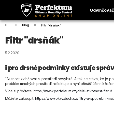
K
Přejít
na
o
Odvlhčova
obsah
Zpět
Zpět
š
do
do
í
Domů
Blog
Filtr "drsňák"
k
obchodu
obchodu
Filtr "drsňák"
5.2.2020
i pro drsné podmínky existuje správn
"Nutnost zvlhčovat si prostředí nevybírá. A tak se stává, že je p
problém mnohých prostředí reflektuje a nyní přináší účinné řešení
Více si přečtete:
https://www.perfektum.cz/delsi-zivotnost-filtru/
Můžete zakoupit:
https://www.okvzduch.cz/filtry-a-spotrebni-mate