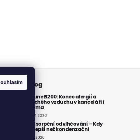
PRŮMYSLOVÝ
DANTHERM AD 975
⟲ CASHBACK
ouhlasím
atby
Blog
Brune B200: Konec alergií a
suchého vzduchu v kanceláři i
doma
20.4.2026
Adsorpční odvlhčování – Kdy
je lepší než kondenzační
4.3.2026