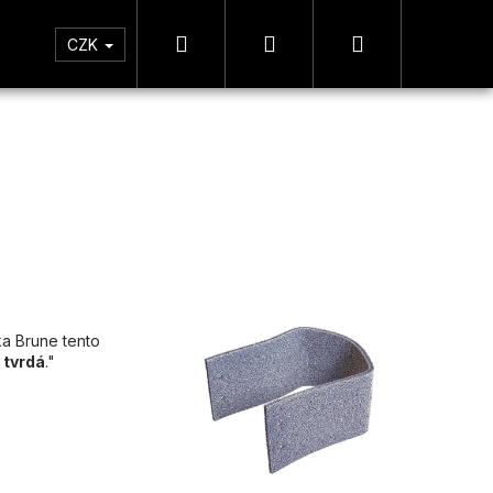
Hledat
Přihlášení
Nákupní
tická zóna
Měření
CZK
košík
ka Brune tento
 tvrdá
."
Následující