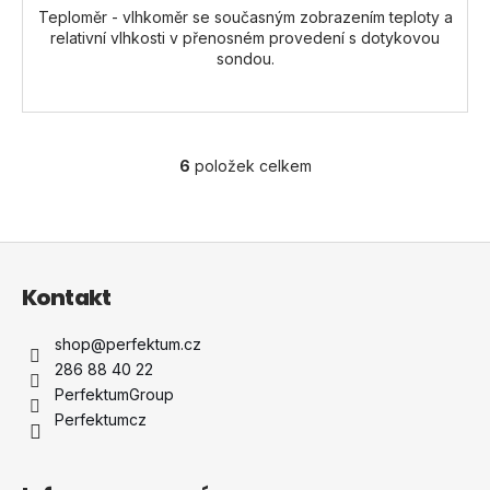
Teploměr - vlhkoměr se současným zobrazením teploty a
relativní vlhkosti v přenosném provedení s dotykovou
sondou.
6
položek celkem
O
v
l
á
Z
d
á
a
Kontakt
p
c
a
í
shop
@
perfektum.cz
t
p
286 88 40 22
r
í
PerfektumGroup
v
Perfektumcz
k
y
v