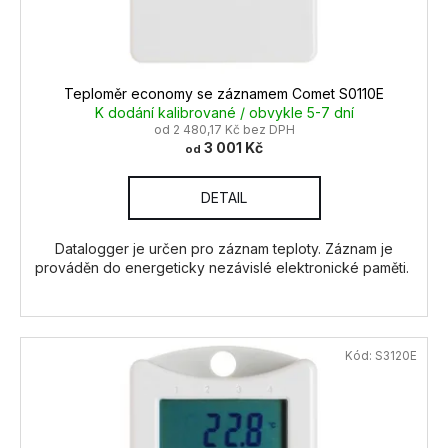
t
č
u
u
ů
k
j
t
e
ů
m
Teploměr economy se záznamem Comet S0110E
e
K dodání kalibrované / obvykle 5-7 dní
od 2 480,17 Kč bez DPH
3 001 Kč
od
ZVLHČOVAČ
A
DETAIL
ČISTIČKA
VZDUCHU
BRUNE
Datalogger je určen pro záznam teploty. Záznam je
B
prováděn do energeticky nezávislé elektronické paměti.
200
15
113
Kč
Kód:
S3120E