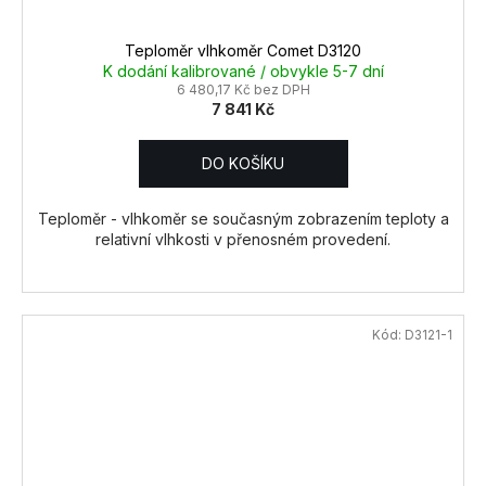
Teploměr vlhkoměr Comet D3120
K dodání kalibrované / obvykle 5-7 dní
6 480,17 Kč bez DPH
7 841 Kč
DO KOŠÍKU
Teploměr - vlhkoměr se současným zobrazením teploty a
relativní vlhkosti v přenosném provedení.
Kód:
D3121-1