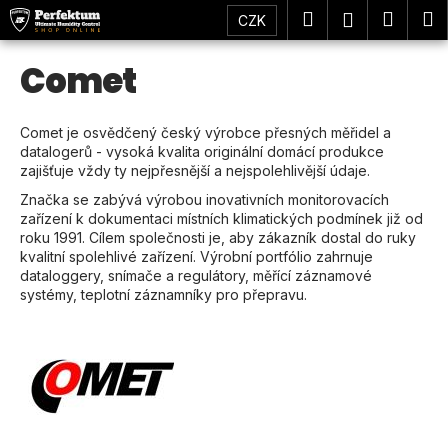
K
Přejít
Hledat
Náku
M
Přihlášení
CZK
na
o
obsah
Zpět
Zpět
košík
š
Comet
í
C
k
o
Comet je osvědčený český výrobce přesných měřidel a
datalogerů - vysoká kvalita originální domácí produkce
p
zajišťuje vždy ty nejpřesnější a nejspolehlivější údaje.
o
Značka se zabývá výrobou inovativních monitorovacích
t
zařízení k dokumentaci místních klimatických podmínek již od
ř
roku 1991. Cílem společnosti je, aby zákazník dostal do ruky
kvalitní spolehlivé zařízení. Výrobní portfólio zahrnuje
e
dataloggery, snímače a regulátory, měřící záznamové
b
systémy, teplotní záznamníky pro přepravu.
u
j
e
t
e
n