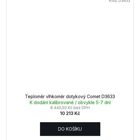
Kód:
D3633
Teploměr vlhkoměr dotykový Comet D3633
K dodání kalibrované / obvykle 5-7 dní
8 440,50 Kč bez DPH
10 213 Kč
DO KOŠÍKU