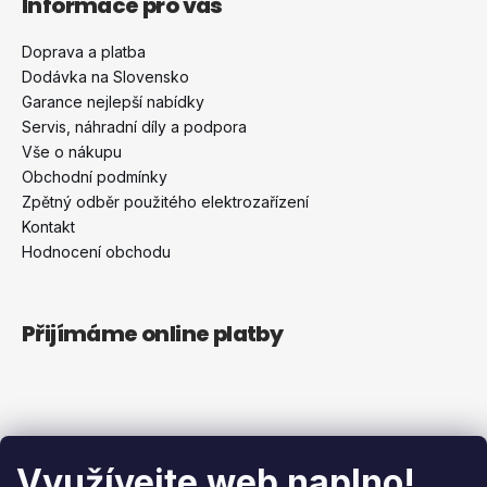
Informace pro vás
ý
p
Doprava a platba
i
Dodávka na Slovensko
s
Garance nejlepší nabídky
u
Servis, náhradní díly a podpora
Vše o nákupu
Obchodní podmínky
Zpětný odběr použitého elektrozařízení
Kontakt
Hodnocení obchodu
Přijímáme online platby
Blog
Využívejte web naplno!