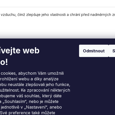
o vzduchu, čímž zlepšuje jeho vlastnosti a chrání před nadměrných z
vejte web
Odmítnout
S
rmace pro vás
Přijímáme online pl
o!
ava a platba
vka na Slovensko
cookies, abychom Vám umožnili
ce nejlepší nabídky
rohlížení webu a díky analýze
s, náhradní díly a podpora
bu neustále zlepšovali jeho funkce,
o nákupu
užitelnost. Ke zpracování některých
odní podmínky
ebujeme váš souhlas, který dáte
ný odběr použitého
a „Souhlasím“, nebo je můžete
rozařízení
 jednotlivě v „Nastavení“, anebo
kt
 Své preference také můžete