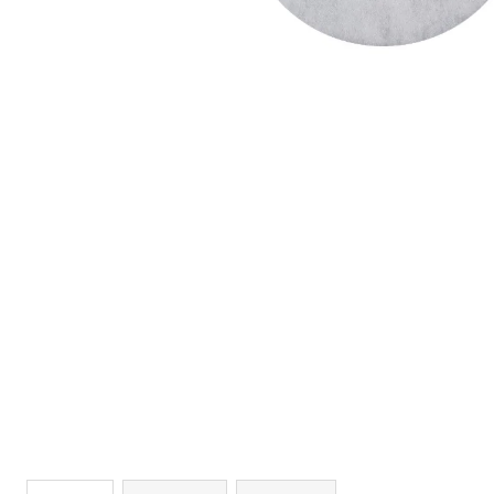
BEZPEČNOSTNÍ SBĚRNÁ NÁDOBA
S ČIDLEM, LAK ŠEDÁ
7 973 Kč