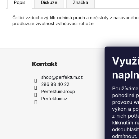
Popis
Diskuze
Značka
Čistící vzduchový filtr odnímá prach a nečistoty z nasávanéh
prodlužuje životnost zvlhčovací rohože.
Z
Využí
á
Kontakt
Info
p
napln
a
shop
@
perfektum.cz
Dopr
t
286 88 40 22
Dodá
Používáme 
í
PerfektumGroup
Garan
pohodlné p
Perfektumcz
Servi
provozu we
Vše 
výkon a po
Obch
z nich potř
Zpět
kliknutím n
elekt
odsouhlasit
Konta
odmítnout.