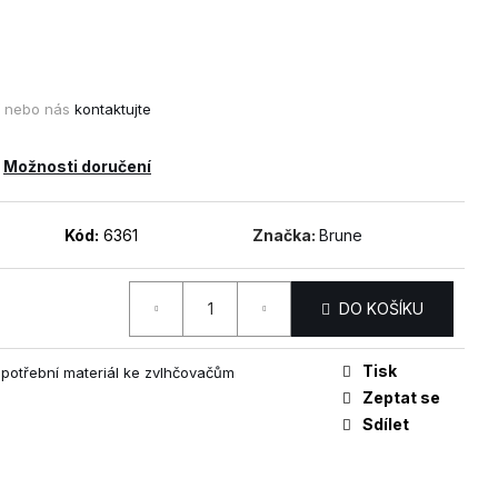
PRŮMYSLOVÝ
DANTHERM AD 975
⟲ CASHBACK
nebo nás
kontaktujte
Možnosti doručení
Kód:
6361
Značka:
Brune
DO KOŠÍKU
Tisk
 spotřební materiál ke zvlhčovačům
Zeptat se
Sdílet