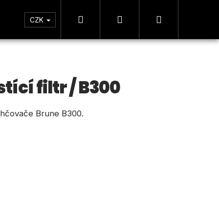
Hledat
Přihlášení
Nákupní
tická zóna
Měření
CZK
košík
cí filtr / B300
zvlhčovače Brune B300.
Následující