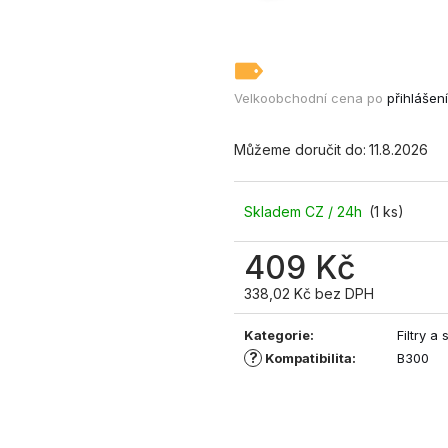
STAVEBNÍ A PRŮMYSLOVÝ
STAVEBNÍ A 
ODVLHČOVAČ DANTHERM AD 995
ODVLHČOVAČ 
+ OKAMŽITÝ ⟲ CASHBACK
+ OKAMŽITÝ 
123 100 Kč
101 800 Kč
Velkoobchodní cena po
přihlášení
Můžeme doručit do:
11.8.2026
Skladem CZ / 24h
(1 ks)
409 Kč
338,02 Kč bez DPH
Měrná
cena:
Kategorie
:
Filtry a
?
Kompatibilita
:
B300