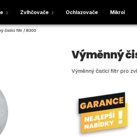
če
Zvlhčovače
Ochlazovače
Mikroklima
 čistící filtr / B300
Co potřebujete najít?
Výměnný čistí
HLEDAT
Výměnný čistící filtr pro 
Doporučujeme