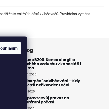
nečištěním vnitřních částí zvlhčovačů. Pravidelná výměna
ouhlasím
atby
Blog
Brune B200: Konec alergií a
suchého vzduchu v kanceláři i
doma
20.4.2026
Adsorpční odvlhčování – Kdy
je lepší než kondenzační
4.3.2026
Připravte svůj provoz na
extrémní počasí
4.2.2026