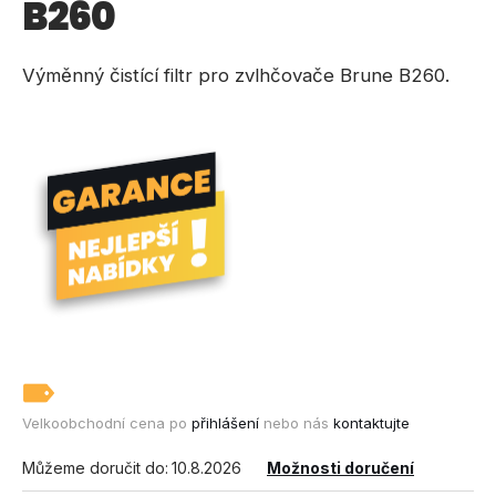
B260
a
j
Výměnný čistící filtr pro zvlhčovače Brune B260.
í
t
?
HLEDAT
D
o
p
o
Velkoobchodní cena po
přihlášení
nebo nás
kontaktujte
r
Můžeme doručit do:
10.8.2026
Možnosti doručení
u