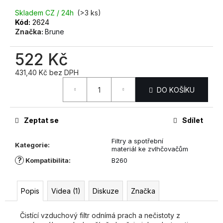
č
u
Skladem CZ / 24h
(>3 ks)
j
Kód:
2624
Značka:
Brune
e
m
522 Kč
e
431,40 Kč bez DPH
Měrná
STAVEBNÍ
DO KOŠÍKU
cena:
A
PRŮMYSLOVÝ
ODVLHČOVAČ
DANTHERM
Zeptat se
Sdílet
AD
935
Filtry a spotřební
+
Kategorie
:
materiál ke zvlhčovačům
OKAMŽITÝ
?
Kompatibilita
:
B260
⟲
CASHBACK
68
Popis
Videa (1)
Diskuze
Značka
800
Kč
Čistící vzduchový filtr odnímá prach a nečistoty z