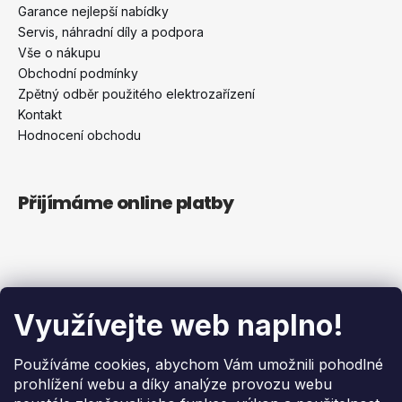
Garance nejlepší nabídky
Servis, náhradní díly a podpora
Vše o nákupu
Obchodní podmínky
Zpětný odběr použitého elektrozařízení
Kontakt
Hodnocení obchodu
Přijímáme online platby
Blog
Využívejte web naplno!
Brune B200: Konec alergií a suchého vzduchu v
Používáme cookies, abychom Vám umožnili pohodlné
kanceláři i doma
prohlížení webu a díky analýze provozu webu
20.4.2026