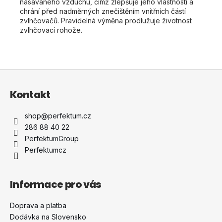
nasávaného vzduchu, čímž zlepšuje jeho vlastnosti a
chrání před nadměrných znečištěním vnitřních částí
zvlhčovačů. Pravidelná výměna prodlužuje životnost
zvlhčovací rohože.
Z
á
Kontakt
p
a
shop
@
perfektum.cz
t
286 88 40 22
í
PerfektumGroup
Perfektumcz
Informace pro vás
Doprava a platba
Dodávka na Slovensko