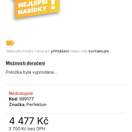
č
u
j
e
m
e
STAVEBNÍ
Velkoobchodní cena po
přihlášení
nebo nás
kontaktujte
A
PRŮMYSLOVÝ
Možnosti doručení
ODVLHČOVAČ
DANTHERM
Položka byla vyprodána…
AD
975
+
OKAMŽITÝ
Nedostupné
⟲
Kód:
999177
CASHBACK
Značka:
Perfektum
101
800
4 477 Kč
Kč
3 700 Kč bez DPH