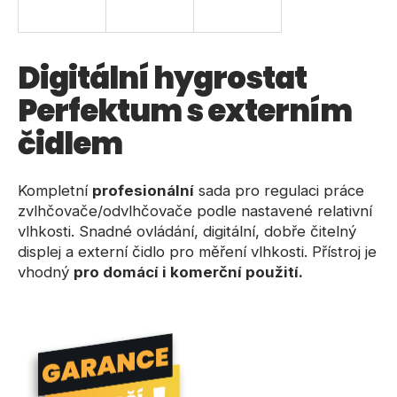
a
j
í
Digitální hygrostat
t
Perfektum s externím
?
čidlem
Kompletní
profesionální
sada pro regulaci práce
HLEDAT
zvlhčovače/odvlhčovače podle nastavené relativní
vlhkosti. Snadné ovládání, digitální, dobře čitelný
displej a externí čidlo pro měření vlhkosti. Přístroj je
vhodný
pro domácí i komerční použití.
D
o
p
o
r
u