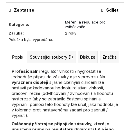
Měrná
cena:
Zeptat se
Sdílet
Měření a regulace pro
Kategorie
:
zvlhčovače
Záruka
:
2 roky
Položka byla vyprodána…
Popis
Související soubory (1)
Diskuze
Značka
Profesionální
regulátor
vlhkosti / hygrostat se
jednoduše připojí do zásuvky a je v provozu. Na
výrazném displeji
s jasně čitelnými číslicemi lze
nastavit požadovanou hodnotu relativní vlhkosti,
pracovní režim (odvlhčování / zvlhčování) a hodnotu
hystereze (aby se zabránilo častému spínání a
vypínání, pomocí této hodnoty lze určit, jaká hodnota je
v toleranci proti nastavenému zadání pro zapnutí /
vypnutí).
Ovládaný přístroj se připojí do zásuvky, která je
umístěna přímo na regulátoru (hygrostatu) a jeho