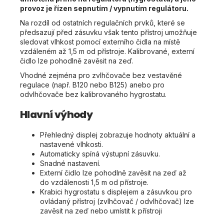
provoz je řízen sepnutím / vypnutím regulátoru.
Na rozdíl od ostatních regulačních prvků, které se
předsazují před zásuvku však tento přístroj umožňuje
sledovat vlhkost pomocí externího čidla na místě
vzdáleném až 1,5 m od přístroje. Kalibrované, externí
čidlo lze pohodlně zavěsit na zeď.
Vhodné zejména pro zvlhčovače bez vestavěné
regulace (např. B120 nebo B125) anebo pro
odvlhčovače bez kalibrovaného hygrostatu.
Hlavní výhody
Přehledný displej zobrazuje hodnoty aktuální a
nastavené vlhkosti.
Automaticky spíná výstupní zásuvku.
Snadné nastavení.
Externí čidlo lze pohodlně zavěsit na zeď až
do vzdálenosti 1,5 m od přístroje.
Krabici hygrostatu s displejem a zásuvkou pro
ovládaný přístroj (zvlhčovač / odvlhčovač) lze
zavěsit na zeď nebo umístit k přístroji