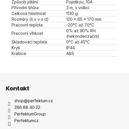
Způsob jištění
Pojistkou, 10A
Přívodní šňůra
3 m, s vidlicí
Celková hmotnost
1130 g
Rozměry (š x v x d)
120 x 85 x 170 mm
Pracovní teplota
-20°C až 70°C
0% až 90% RH
Pracovní vlhkost
(nekondenzační)
Skladovací teplota
0°C až 45°C
Krytí
IP44
Krabice
ABS
Z
á
Kontakt
p
a
shop
@
perfektum.cz
t
286 88 40 22
í
PerfektumGroup
Perfektumcz