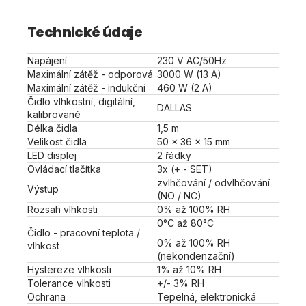
Technické údaje
Napájení
230 V AC/50Hz
Maximální zátěž - odporová
3000 W (13 A)
Maximální zátěž - indukční
460 W (2 A)
Čidlo vlhkostní, digitální,
DALLAS
kalibrované
Délka čidla
1,5 m
Velikost čidla
50 x 36 x 15 mm
LED displej
2 řádky
Ovládací tlačítka
3x (+ - SET)
zvlhčování / odvlhčování
Výstup
(NO / NC)
Rozsah vlhkosti
0% až 100% RH
0°C až 80°C
Čidlo - pracovní teplota /
0% až 100% RH
vlhkost
(nekondenzační)
Hystereze vlhkosti
1% až 10% RH
Tolerance vlhkosti
+/- 3% RH
Ochrana
Tepelná, elektronická