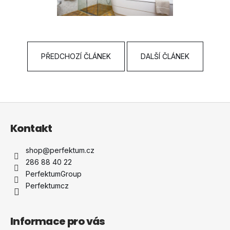
a
j
í
t
PŘEDCHOZÍ ČLÁNEK
DALŠÍ ČLÁNEK
?
Z
á
HLEDAT
Kontakt
p
a
shop
@
perfektum.cz
t
D
286 88 40 22
í
o
PerfektumGroup
p
Perfektumcz
o
r
u
Informace pro vás