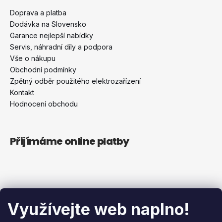
č
u
Doprava a platba
j
Dodávka na Slovensko
e
Garance nejlepší nabídky
m
Servis, náhradní díly a podpora
e
Vše o nákupu
Obchodní podmínky
Zpětný odběr použitého elektrozařízení
VÝMĚNNÝ
Kontakt
4-
VRSTVÝ
Hodnocení obchodu
ČISTÍCÍ
FILTR
/
B200
Přijímáme online platby
2
914
Kč
Blog
Využívejte web naplno!