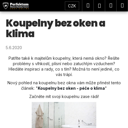
K
Přejít
Hledat
Náku
M
Přihlášení
CZK
na
o
obsah
Zpět
Zpět
košík
š
Koupelny bez oken a
í
C
klima
k
o
p
5.6.2020
o
Patříte také k majitelům koupelny, která nemá okno? Řešíte
t
problémy s vlhkostí, plísní nebo zatuchlým vzduchem?
ř
Hledáte inspiraci a rady, co s tím? Možná to není jediné, co
e
vás trápí.
b
Nový pohled na koupelnu bez okna vám může přinést tento
článek: "
Koupelny bez oken - péče o klima
"
u
j
Začněte mít svoji koupelnu zase rádi!
e
t
e
n