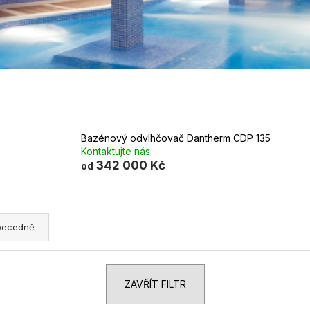
STAVEBNÍ A PRŮMYSLOVÝ
STAVEBNÍ A 
ODVLHČOVAČ DANTHERM AD 995
ODVLHČOVAČ 
+ OKAMŽITÝ ⟲ CASHBACK
+ OKAMŽITÝ 
123 100 Kč
101 800 Kč
Bazénový odvlhčovač Dantherm CDP 135
Kontaktujte nás
342 000 Kč
od
becedně
ZAVŘÍT FILTR