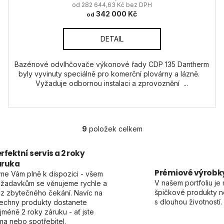
od 282 644,63 Kč bez DPH
342 000 Kč
od
DETAIL
Bazénové odvlhčovače výkonové řady CDP 135 Dantherm
byly vyvinuty speciálně pro komerční plovárny a lázně.
Vyžaduje odbornou instalaci a zprovoznění ...
9
položek celkem
O
v
rfektní servis a 2 roky
l
áruka
á
Prémiové výrobk
me Vám plně k dispozici - všem
d
V našem portfoliu je 
žadavkům se věnujeme rychle a
a
špičkové produkty ne
z zbytečného čekání. Navíc na
c
s dlouhou životností.
echny produkty dostanete
í
jméně 2 roky záruku - ať jste
p
rma nebo spotřebitel.