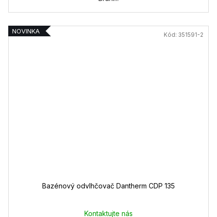
NOVINKA
Kód:
351591-2
Bazénový odvlhčovač Dantherm CDP 135
Kontaktujte nás