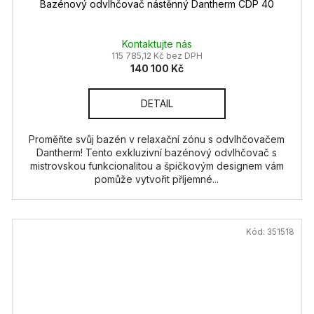
Bazénový odvlhčovač nástěnný Dantherm CDP 40
Kontaktujte nás
115 785,12 Kč bez DPH
140 100 Kč
DETAIL
Proměňte svůj bazén v relaxační zónu s odvlhčovačem
Dantherm! Tento exkluzivní bazénový odvlhčovač s
mistrovskou funkcionalitou a špičkovým designem vám
pomůže vytvořit příjemné...
Kód:
351518