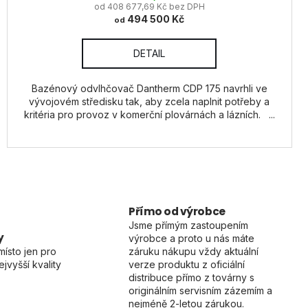
od 408 677,69 Kč bez DPH
494 500 Kč
od
DETAIL
Bazénový odvlhčovač Dantherm CDP 175 navrhli ve
vývojovém středisku tak, aby zcela naplnit potřeby a
kritéria pro provoz v komerční plovárnách a lázních. ...
Přímo od výrobce
Jsme přímým zastoupením
y
výrobce a proto u nás máte
místo jen pro
záruku nákupu vždy aktuální
jvyšší kvality
verze produktu z oficiální
distribuce přímo z továrny s
originálním servisním zázemím a
nejméně 2-letou zárukou.