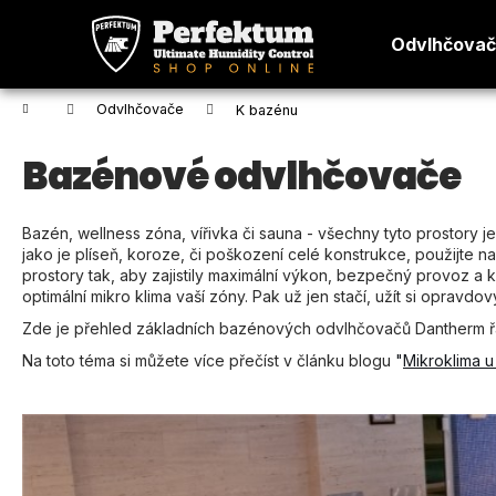
K
Přejít
na
o
Odvlhčova
obsah
Zpět
Zpět
š
do
do
í
Domů
Odvlhčovače
K bazénu
k
obchodu
obchodu
Bazénové odvlhčovače
Bazén, wellness zóna, vířivka či sauna - všechny tyto prostory
jako je plíseň, koroze, či poškození celé konstrukce, použijt
prostory tak, aby zajistily maximální výkon, bezpečný provoz a k
optimální mikro klima vaší zóny. Pak už jen stačí, užít si opravdový
Zde je přehled základních bazénových odvlhčovačů Dantherm 
Na toto téma si můžete více přečíst v článku blogu
"
Mikroklima 