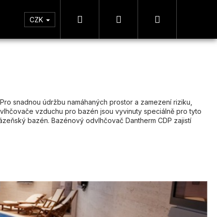
Hledat
Přihlášení
Nákupní
tická zóna
Měření
CZK
košík
i. Pro snadnou údržbu namáhaných prostor a zamezení riziku,
dvlhčovače vzduchu pro bazén jsou vyvinuty speciálně pro tyto
 či lázeňský bazén. Bazénový odvlhčovač Dantherm CDP zajistí
Následující