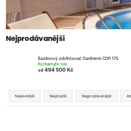
BEZPEČNOSTNÍ SBĚRNÁ NÁDOBA
S ČIDLEM, LAK ŠEDÁ
7 973 Kč
Nejprodávanější
Bazénový odvlhčovač Dantherm CDP 175
Kontaktujte nás
494 500 Kč
od
Ř
a
Nejlevnější
Nejdražší
Nejprodávanější
A
z
e
n
í