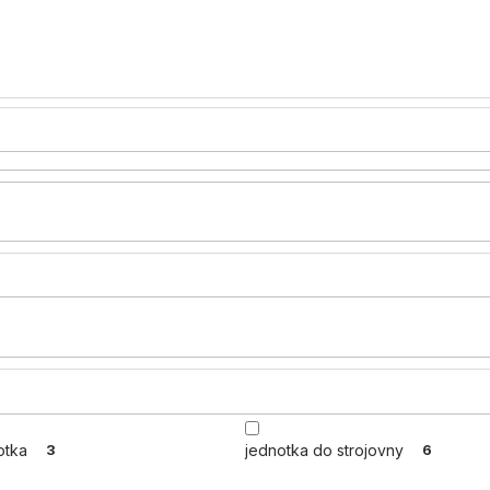
otka
3
jednotka do strojovny
6