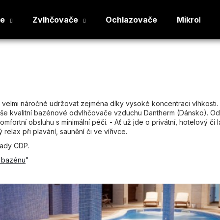
če
Zvlhčovače
Ochlazovače
Mikroklima
Co potřebujete najít?
HLEDAT
 je velmi náročné udržovat zejména díky vysoké koncentraci vlhkost
e naše kvalitní bazénové odvlhčovače vzduchu Dantherm (Dánsko). O
omfortní obsluhu s minimální péčí. - Ať už jde o privátní, hotelový
 relax při plavání, saunění či ve vířivce.
Doporučujeme
řady CDP.
u bazénu
"