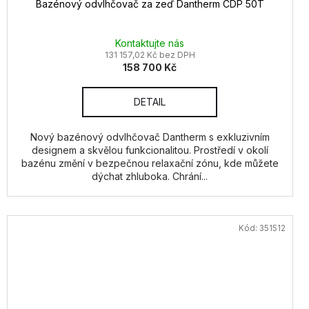
Bazénový odvlhčovač za zeď Dantherm CDP 50T
Kontaktujte nás
131 157,02 Kč bez DPH
158 700 Kč
DETAIL
Nový bazénový odvlhčovač Dantherm s exkluzivním
designem a skvělou funkcionalitou. Prostředí v okolí
bazénu změní v bezpečnou relaxační zónu, kde můžete
dýchat zhluboka. Chrání...
Kód:
351512