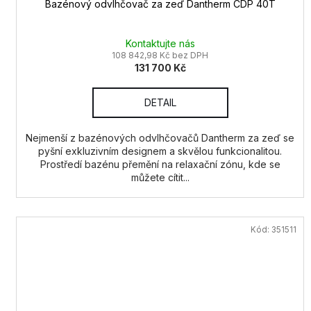
Bazénový odvlhčovač za zeď Dantherm CDP 40T
Kontaktujte nás
108 842,98 Kč bez DPH
131 700 Kč
DETAIL
Nejmenší z bazénových odvlhčovačů Dantherm za zeď se
pyšní exkluzivním designem a skvělou funkcionalitou.
Prostředí bazénu přemění na relaxační zónu, kde se
můžete cítit...
Kód:
351511