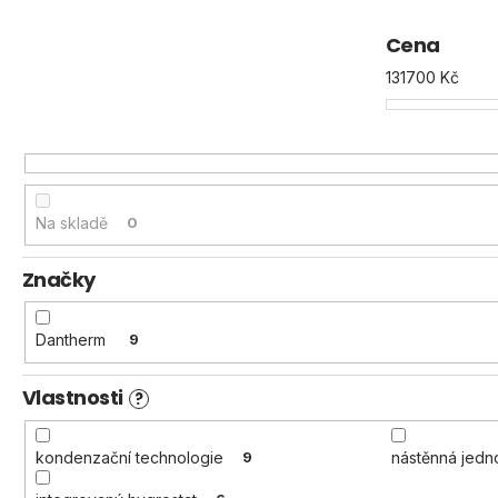
p
r
Cena
o
131700
Kč
d
u
k
t
ů
Na skladě
0
Značky
Dantherm
9
Vlastnosti
?
kondenzační technologie
9
nástěnná jedn