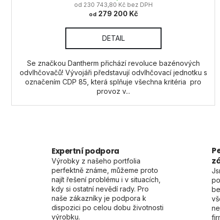
od 230 743,80 Kč bez DPH
279 200 Kč
od
DETAIL
Se značkou Dantherm přichází revoluce bazénových
odvlhčovačů! Vývojáři představují odvlhčovací jednotku s
označením CDP 85, která splňuje všechna kritéria pro
provoz v...
Pe
Expertní podpora
z
Výrobky z našeho portfolia
perfektně známe, můžeme proto
Js
najít řešení problému i v situacích,
po
kdy si ostatní nevědí rady. Pro
be
naše zákazníky je podpora k
vš
dispozici po celou dobu životnosti
ne
výrobku.
fi