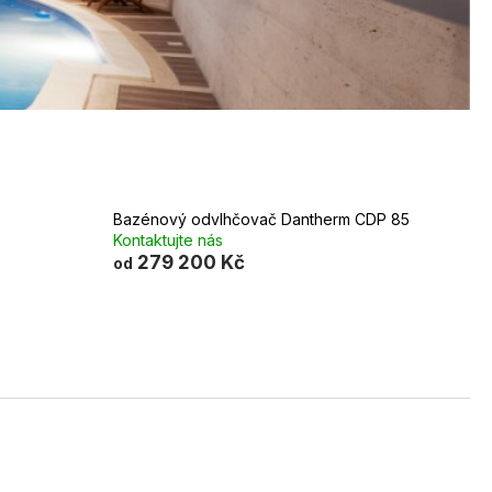
PRŮMYSLOVÝ
DANTHERM AD 975
⟲ CASHBACK
Bazénový odvlhčovač Dantherm CDP 85
Kontaktujte nás
279 200 Kč
od