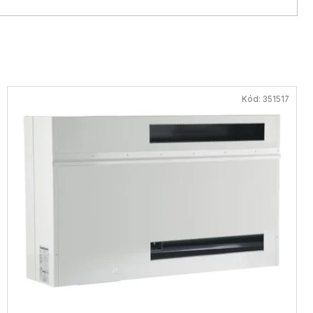
Kód:
351517